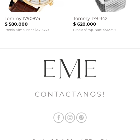
Tommy 1790874
Tommy 1791342
$
580.000
$
620.000
Precio s/Imp. Nac.: $479.339
Precio s/Imp. Nac.: $512.397
CONTACTANOS!