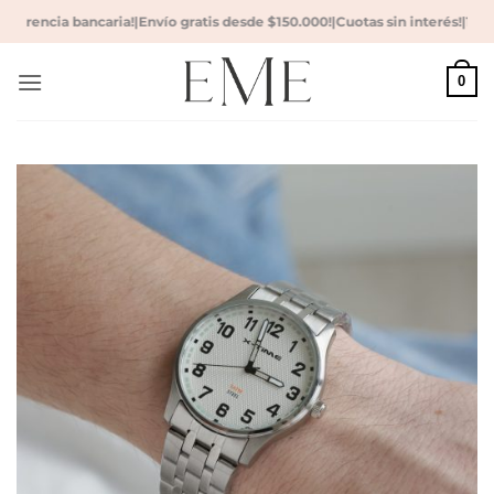
Saltar
ferencia bancaria!
|
Envío gratis desde $150.000!
|
Cuotas sin interés!
|
10 % 
al
contenido
0