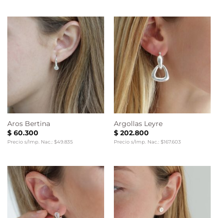
Aros Bertina
Argollas Leyre
$
60.300
$
202.800
Precio s/Imp. Nac.: $49.835
Precio s/Imp. Nac.: $167.603