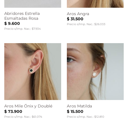
Abridores Estrella
Aros Angra
Esmaltadas Rosa
$
31.500
$
9.600
Precio s/Imp. Nac.: $26.033
Precio s/Imp. Nac.: $7.934
Aros Mile Ónix y Doublé
Aros Matilda
$
73.900
$
15.500
Precio s/Imp. Nac.: $61.074
Precio s/Imp. Nac.: $12.810