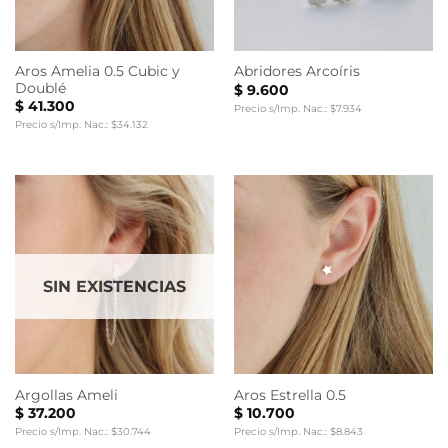
Aros Amelia 0.5 Cubic y
Abridores Arcoíris
Doublé
$
9.600
$
41.300
Precio s/Imp. Nac.: $7.934
Precio s/Imp. Nac.: $34.132
SIN EXISTENCIAS
Argollas Ameli
Aros Estrella 0.5
$
37.200
$
10.700
Precio s/Imp. Nac.: $30.744
Precio s/Imp. Nac.: $8.843