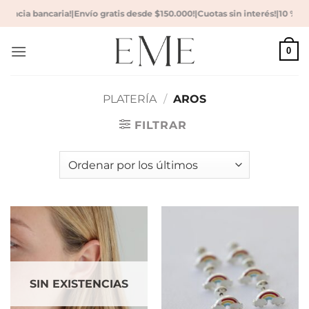
Saltar
cia bancaria!
|
Envío gratis desde $150.000!
|
Cuotas sin interés!
|
10 % de de
al
contenido
0
PLATERÍA
/
AROS
FILTRAR
SIN EXISTENCIAS