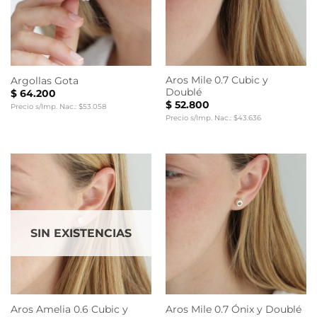
Aros Mile 0.7 Cubic y
Argollas Gota
Doublé
$
64.200
$
52.800
Precio s/Imp. Nac.: $53.058
Precio s/Imp. Nac.: $43.636
SIN EXISTENCIAS
Aros Amelia 0.6 Cubic y
Aros Mile 0.7 Ónix y Doublé