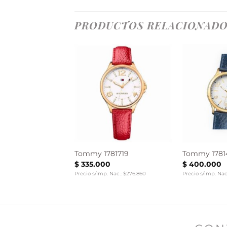
PRODUCTOS RELACIONAD
791342
Tommy 1781719
Tommy 1781
0
$
335.000
$
400.000
 Nac.: $512.397
Precio s/Imp. Nac.: $276.860
Precio s/Imp. Nac