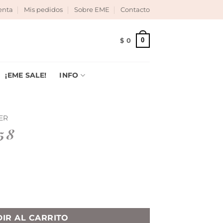
enta
Mis pedidos
Sobre EME
Contacto
e $150.000!
|
Cuotas sin interés!
|
0
$
0
¡EME SALE!
INFO
ER
58
IR AL CARRITO