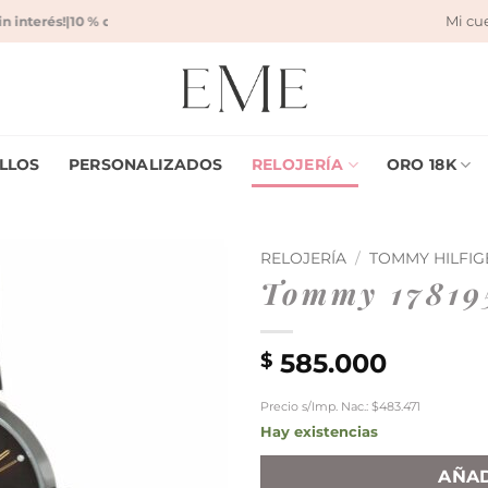
Mi cu
interés!
|
10 % de descuento con transferencia bancaria!
|
Envío gratis desd
LLOS
PERSONALIZADOS
RELOJERÍA
ORO 18K
RELOJERÍA
/
TOMMY HILFIG
Tommy 17819
585.000
$
Precio s/Imp. Nac.: $483.471
Hay existencias
AÑAD