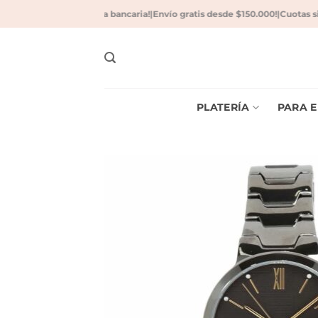
Saltar
nto con transferencia bancaria!
|
Envío gratis desde $150.000!
|
Cuotas sin 
al
contenido
PLATERÍA
PARA E