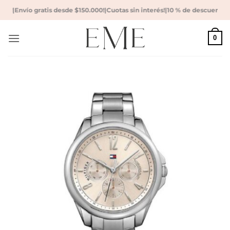
Saltar
ia!
|
Envío gratis desde $150.000!
|
Cuotas sin interés!
|
10 % de descuento co
al
contenido
0