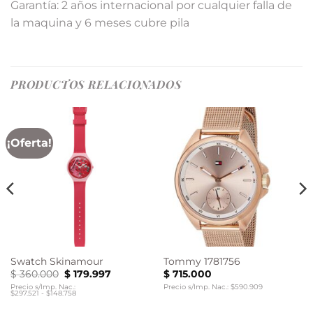
Garantía: 2 años internacional por cualquier falla de
la maquina y 6 meses cubre pila
PRODUCTOS RELACIONADOS
¡Oferta!
Swatch Skinamour
Tommy 1781756
El
El
$
360.000
$
179.997
$
715.000
precio
precio
Precio s/Imp. Nac.:
Precio s/Imp. Nac.: $590.909
original
actual
$297.521 - $148.758
era:
es:
$ 360.000.
$ 179.997.