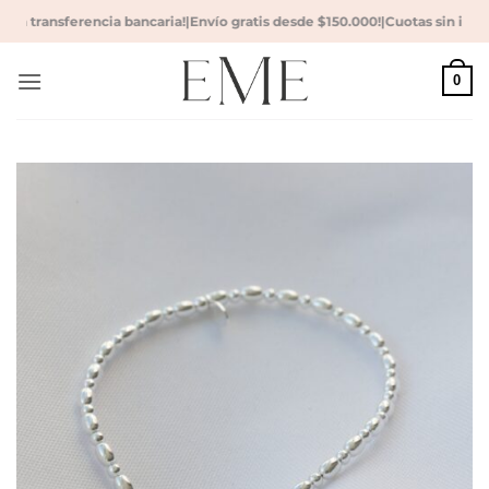
Saltar
on transferencia bancaria!
|
Envío gratis desde $150.000!
|
Cuotas sin interé
al
contenido
0