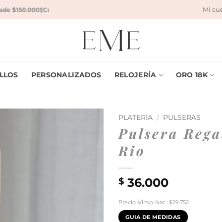
Mi cu
e $150.000!
|
Cuotas sin interés!
|
10 % de descuento con transferencia banca
LLOS
PERSONALIZADOS
RELOJERÍA
ORO 18K
PLATERÍA
/
PULSERAS
Pulsera Rega
Rio
36.000
$
Precio s/Imp. Nac.: $29.752
GUIA DE MEDIDAS