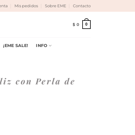
enta
Mis pedidos
Sobre EME
Contacto
ria!
|
Envío gratis desde $150.000!
|
Cuotas sin interés!
|
0
$
0
¡EME SALE!
INFO
liz con Perla de