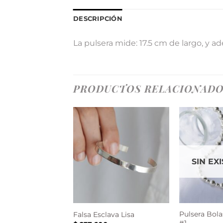
DESCRIPCIÓN
La pulsera mide: 17.5 cm de largo, y 
PRODUCTOS RELACIONAD
SIN EX
Pulsera Bola
olo #3
Falsa Esclava Lisa