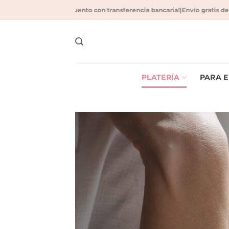
Saltar
10 % de descuento con transferencia bancaria!
|
Envío gratis desd
al
contenido
PLATERÍA
PARA E