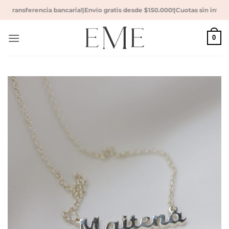
Saltar
n transferencia bancaria!
|
Envío gratis desde $150.000!
|
Cuotas sin interés
al
contenido
0