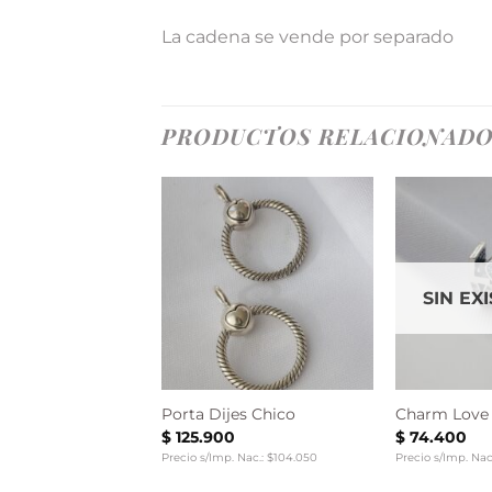
La cadena se vende por separado
PRODUCTOS RELACIONAD
SIN EX
 Flecha
Porta Dijes Chico
Charm Love
$
125.900
$
74.400
 Nac.: $31.157
Precio s/Imp. Nac.: $104.050
Precio s/Imp. Nac