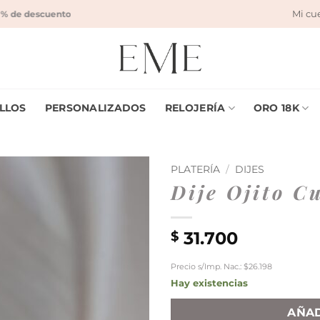
Mi cu
de descuento con transferencia bancaria!
|
Envío gratis desde $150.000!
|
C
LLOS
PERSONALIZADOS
RELOJERÍA
ORO 18K
PLATERÍA
/
DIJES
Dije Ojito C
31.700
$
Precio s/Imp. Nac.: $26.198
Hay existencias
AÑAD