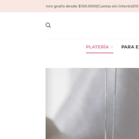
Saltar
sferencia bancaria!
|
Envío gratis desde $150.000!
|
Cuotas sin interés!
|
10 % 
al
contenido
PLATERÍA
PARA E