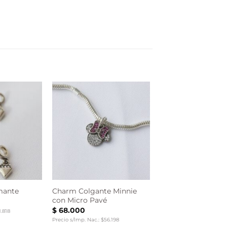
Charm Colgante Minnie
mante
con Micro Pavé
$
68.000
1.818
Precio s/Imp. Nac.: $56.198