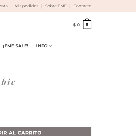
enta
Mis pedidos
Sobre EME
Contacto
uotas sin interés!
|
0
$
0
¡EME SALE!
INFO
ubic
IR AL CARRITO