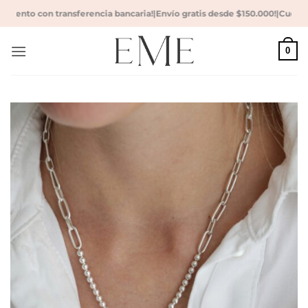
Saltar
cuento con transferencia bancaria!
|
Envío gratis desde $150.000!
|
Cuotas si
al
contenido
0