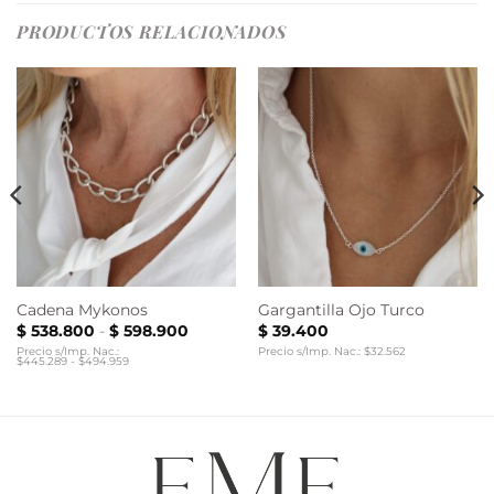
PRODUCTOS RELACIONADOS
Cadena Mykonos
Gargantilla Ojo Turco
Rango
$
538.800
-
$
598.900
$
39.400
de
Precio s/Imp. Nac.:
Precio s/Imp. Nac.: $32.562
precios:
$445.289 - $494.959
desde
00
$ 538.800
hasta
00
$ 598.900