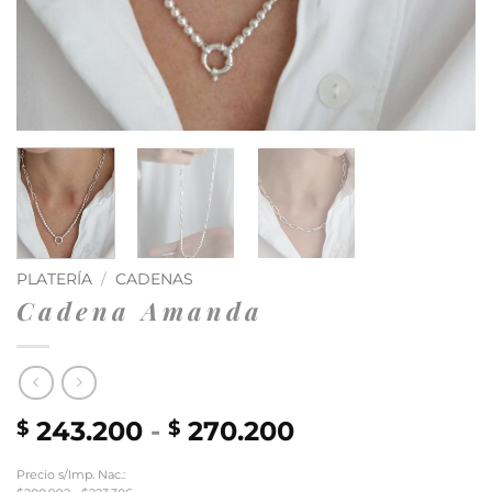
PLATERÍA
/
CADENAS
Cadena Amanda
Rango
243.200
-
270.200
$
$
de
Precio s/Imp. Nac.:
precios: