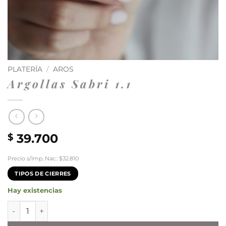
PLATERÍA
/
AROS
Argollas Sabri 1.1
39.700
$
Precio s/Imp. Nac.: $32.810
TIPOS DE CIERRES
Hay existencias
Argollas Sabri 1.1 cantidad