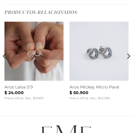
PRODUCTOS RELACIONADOS
Aros Laisa 0.9
Aros Mickey Micro Pavé
$
24.000
$
50.900
Precio s/Imp. Nac.: $19.835
Precio s/Imp. Nac.: $42.066
0.