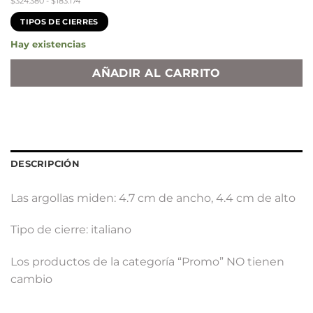
$324.380 - $183.174
era:
es:
TIPOS DE CIERRES
$ 392.500.
$ 221.640.
Hay existencias
AÑADIR AL CARRITO
DESCRIPCIÓN
Las argollas miden: 4.7 cm de ancho, 4.4 cm de alto
Tipo de cierre: italiano
Los productos de la categoría “Promo” NO tienen
cambio