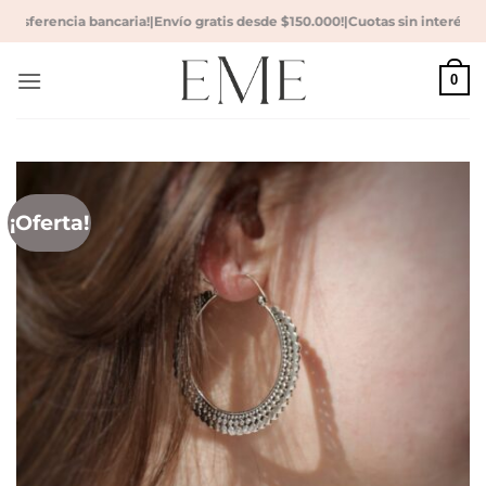
Saltar
nsferencia bancaria!
|
Envío gratis desde $150.000!
|
Cuotas sin interés!
|
10 
al
contenido
0
¡Oferta!