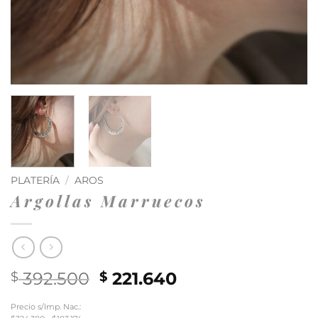
PLATERÍA
/
AROS
Argollas Marruecos
El
El
392.500
221.640
$
$
precio
precio
Precio s/Imp. Nac.:
original
actual