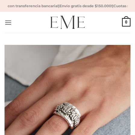
Saltar
o con transferencia bancaria!
|
Envío gratis desde $150.000!
|
Cuotas sin in
al
contenido
0