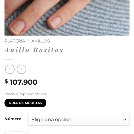
PLATERÍA
/
ANILLOS
Anillo Rositas
107.900
$
Precio s/Imp. Nac.: $89.174
GUIA DE MEDIDAS
Número
Anillo Rositas cantidad