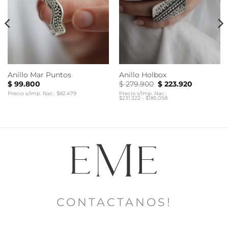
Anillo Mar Puntos
Anillo Holbox
El
El
$
99.800
$
279.900
$
223.920
precio
precio
Precio s/Imp. Nac.: $82.479
Precio s/Imp. Nac.:
original
actual
$231.322 - $185.058
era:
es:
$ 279.900.
$ 223.920.
CONTACTANOS!