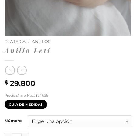
PLATERÍA
/
ANILLOS
Anillo Leti
29.800
$
Precio s/Imp. Nac.: $24.628
GUIA DE MEDIDAS
Número
Anillo Leti cantidad